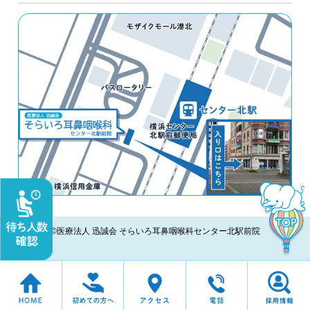
©医療法人 迅誠会 そらいろ耳鼻咽喉科センター北駅前院