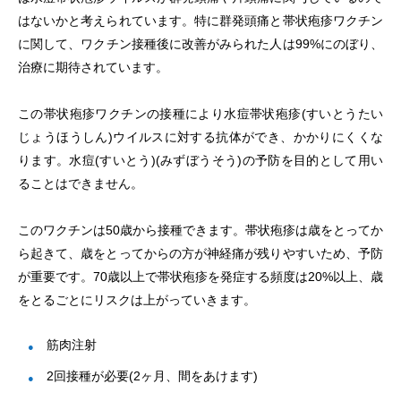
はないかと考えられています。特に群発頭痛と帯状疱疹ワクチン
に関して、ワクチン接種後に改善がみられた人は99%にのぼり、
治療に期待されています。
この帯状疱疹ワクチンの接種により水痘帯状疱疹(すいとうたい
じょうほうしん)ウイルスに対する抗体ができ、かかりにくくな
ります。水痘(すいとう)(みずぼうそう)の予防を目的として用い
ることはできません。
このワクチンは50歳から接種できます。帯状疱疹は歳をとってか
ら起きて、歳をとってからの方が神経痛が残りやすいため、予防
が重要です。70歳以上で帯状疱疹を発症する頻度は20%以上、歳
をとるごとにリスクは上がっていきます。
筋肉注射
2回接種が必要(2ヶ月、間をあけます)