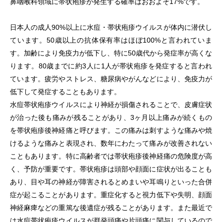
鼻咽喉科領域に帯状疱疹が発生する確率はおおよそ17%です。
日本人の成人90%以上に水痘・帯状疱疹ウイルスが体内に潜伏し
ています。50歳以上の抗体保有率はほぼ100%と言われていま
す。加齢により免疫力が低下し、特に50歳代から発症率が高くな
ります。80歳までに約3人に1人が帯状疱疹を発症すると言われ
ています。疲労やストレス、糖尿病やがんなどにより、免疫力が
低下して発症することもあります。
水痘帯状疱疹ウイルスにより神経が損傷されることで、皮膚症状
が治った後も痛みが残ることがあり、3ヶ月以上痛みが続くもの
を帯状疱疹後神経痛と呼びます。この痛みは刺すような痛みや焼
けるような痛みと表現され、数年にわたって痛みが改善されない
こともあります。特に高齢者では帯状疱疹後神経痛の危険度が高
く、予防が重要です。帯状疱疹は頭部や顔面に症状が出ることも
あり、目や耳の神経が障害されるとめまいや耳鳴りといった合併
症が起こることがあります。重症化すると視力低下や失明、顔面
神経麻痺などの重篤な後遺症が残ることがあります。また最近で
は水痘帯状疱疹ウイルスが群発頭痛や片頭痛に関与しているので