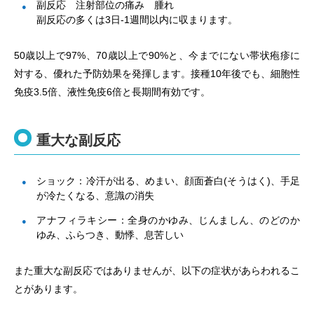
副反応 注射部位の痛み 腫れ
副反応の多くは3日-1週間以内に収まります。
50歳以上で97%、70歳以上で90%と、今までにない帯状疱疹に
対する、優れた予防効果を発揮します。接種10年後でも、細胞性
免疫3.5倍、液性免疫6倍と長期間有効です。
重大な副反応
ショック：冷汗が出る、めまい、顔面蒼白(そうはく)、手足
が冷たくなる、意識の消失
アナフィラキシー：全身のかゆみ、じんましん、のどのか
ゆみ、ふらつき、動悸、息苦しい
また重大な副反応ではありませんが、以下の症状があらわれるこ
とがあります。